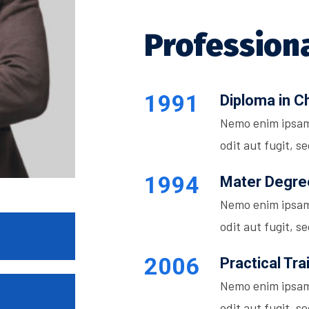
Profession
1991
Diploma in C
Nemo enim ipsam
odit aut fugit, 
1994
Mater Degree
Nemo enim ipsam
odit aut fugit, 
2006
Practical Tra
Nemo enim ipsam
odit aut fugit, 