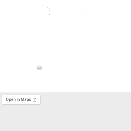
Τρόποι επικοινωνίας
☏ +30 6980 575566
info@osteopathyzth.com
⟟ Καλαμάκι, Ζάκυνθος 29100 Ελλάδα