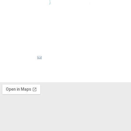
Τρόποι επικοινωνίας
☏ +30 6980 575566
info@osteopathyzth.com
⟟ Καλαμάκι, Ζάκυνθος 29100 Ελλάδα