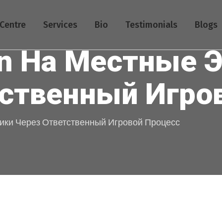
Centre
Services
Bio
Testimonials
Blogs
in На Местные 
тственный Игро
ики Через Ответственный Игровой Процесс