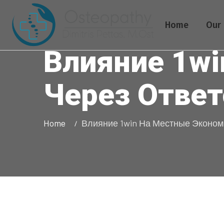
Home
Our 
Влияние 1w
Через Отве
Home
Влияние 1win На Местные Эконом